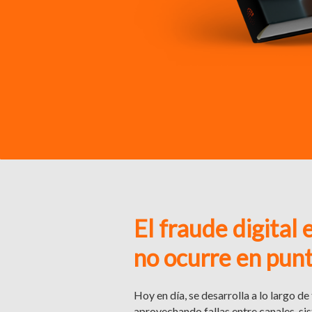
El fraude digital 
no ocurre en punt
Hoy en día, se desarrolla a lo largo de 
aprovechando fallas entre canales, si