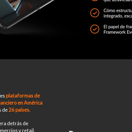
res
plataformas de
inanciero en América
s de
26 países.
era detrás de
mercios y retail,